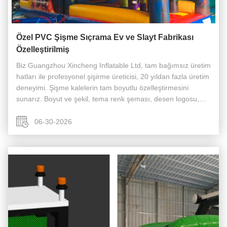
Özel PVC Şişme Sıçrama Ev ve Slayt Fabrikası
Özelleştirilmiş
Biz Guangzhou Xincheng Inflatable Ltd, tam bağımsız üretim
hatları ile profesyonel şişirme üreticisi, 20 yıldan fazla üretim
deneyimi. Şişme kalelerin tam boyutlu özelleştirmesini
sunarız. Boyut ve şekil, tema renk şeması, desen logosu,
sahne fonksiyonları,benzersiz bir oyun alanı oluşturmak için
...
06-30-2026