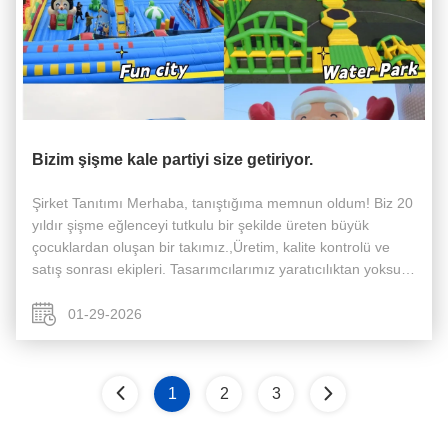
Bizim şişme kale partiyi size getiriyor.
Şirket Tanıtımı Merhaba, tanıştığıma memnun oldum! Biz 20
yıldır şişme eğlenceyi tutkulu bir şekilde üreten büyük
çocuklardan oluşan bir takımız.,Üretim, kalite kontrolü ve
satış sonrası ekipleri. Tasarımcılarımız yaratıcılıktan yoksun.
Karikatür karakterlerini, oyun unsurlarını ve spor temalarını
...
01-29-2026
1
2
3