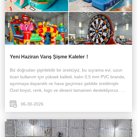
Yeni Haziran Varış Şişme Kaleler！
Biz doğrudan şişirilebilir bir üreticiyiz, bu sıçrama evi, uzun
ticari kullanım için yüksek kaliteli, kalın 0,5 mm PVC branda,
aşınmaya dayanıklı ve hava geçirmez şekilde üretilmiştir.
Özel boyut, renk, logo ve deseni tamamen destekliyoruz. CE
ve EN14960 sertifikası, ücretsiz hava pompası, tamir ...
06-30-2026