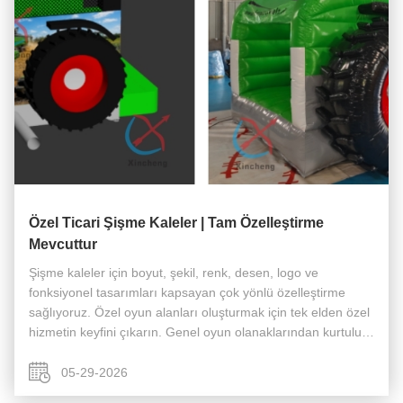
Özel Ticari Şişme Kaleler | Tam Özelleştirme
Mevcuttur
Şişme kaleler için boyut, şekil, renk, desen, logo ve
fonksiyonel tasarımları kapsayan çok yönlü özelleştirme
sağlıyoruz. Özel oyun alanları oluşturmak için tek elden özel
hizmetin keyfini çıkarın. Genel oyun olanaklarından kurtulun!
Özel şişme kalelerimiz alışveriş merkezlerine, plazalara,
manzaral...
05-29-2026