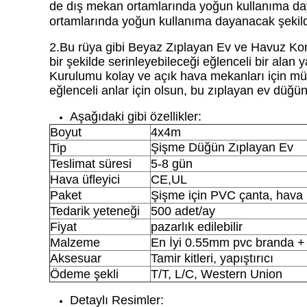
de dış mekan ortamlarında yoğun kullanıma day
ortamlarında yoğun kullanıma dayanacak şekild
2.
Bu rüya gibi Beyaz Zıplayan Ev ve Havuz Komb
bir şekilde serinleyebileceği eğlenceli bir alan 
Kurulumu kolay ve açık hava mekanları için müke
eğlenceli anlar için olsun, bu zıplayan ev düğü
Aşağıdaki gibi özellikler:
Boyut
4x4m
Şişme Düğün Zıplayan Ev
Tip
Teslimat süresi
5-8 gün
Hava üfleyici
CE,UL
Paket
Şişme için PVC çanta, hava üf
Tedarik yeteneği
500 adet/ay
Fiyat
pazarlık edilebilir
Malzeme
En İyi 0.55mm pvc branda +
Aksesuar
Tamir kitleri, yapıştırıcı
Ödeme şekli
T/T, L/C, Western Union
Detaylı Resimler: