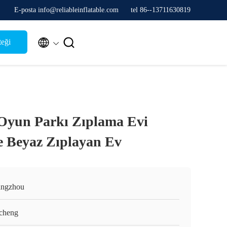
E-posta info@reliableinflatable.com
tel 86--13711630819


teği
Oyun Parkı Zıplama Evi
e Beyaz Zıplayan Ev
ngzhou
cheng