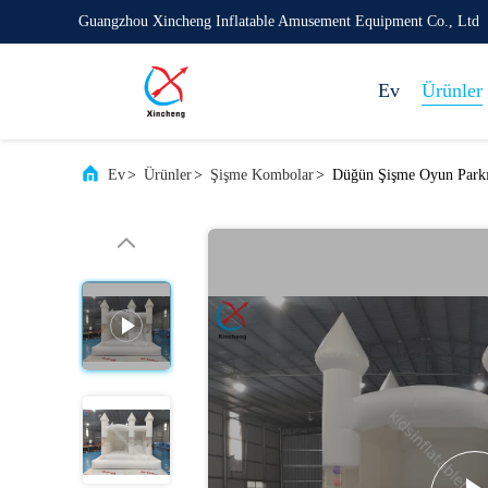
Guangzhou Xincheng Inflatable Amusement Equipment Co., Ltd
Ev
Ürünler
Ev
>
Ürünler
>
Şişme Kombolar
>
Düğün Şişme Oyun Parkı