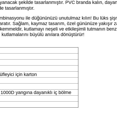
anacak şekilde tasarlanmıştır. PVC branda kalın, dayan
e tasarlanmıştır.
inasyonu ile düğününüzü unutulmaz kılın! Bu lüks şişme,
yaratır. Sağlam, kaymaz tasarım, özel gününüze yakışır zar
mmeldir, kutlamayı neşeli ve etkileşimli tutmanın benzers
n kutlamalarını büyülü anılara dönüştürür!
leyici için karton
 1000D yangına dayanıklı iç bölme