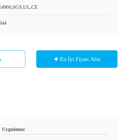
4960,SGS,UL,CE
844
n
En İyi Fiyatı Alın
Uygulama: