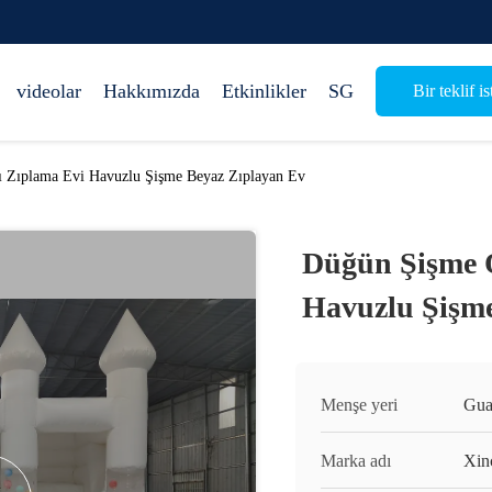
videolar
Hakkımızda
Etkinlikler
SG
Bir teklif is
 Zıplama Evi Havuzlu Şişme Beyaz Zıplayan Ev
Düğün Şişme 
Havuzlu Şişm
Menşe yeri
Gua
Marka adı
Xin