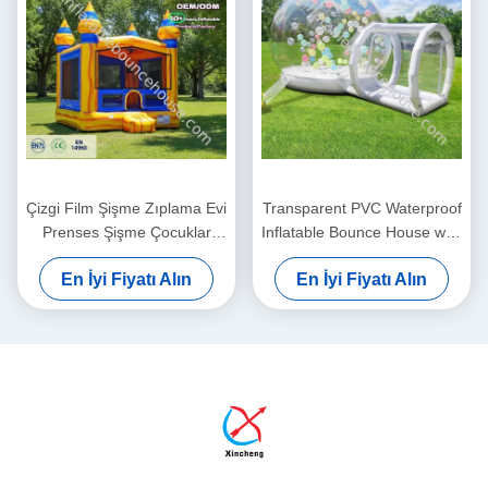
Çizgi Film Şişme Zıplama Evi
Transparent PVC Waterproof
Prenses Şişme Çocuklar
Inflatable Bounce House with
Zıplama Kalesi Zıplayıcı
3-Year Warranty and CE
En İyi Fiyatı Alın
En İyi Fiyatı Alın
Çocuk Açık Hava Şişme
Blower Included
Zıplayıcı Ev