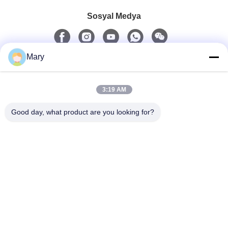
Sosyal Medya
Mary
Hızlı iletişim
3:19 AM
tel
0086-13711630819
Good day, what product are you looking for?
E-Posta
info@reliableinflatable.com
Adres
Liaocai Köyü, Zhongluotan kasabası, baiyun bölgesi,
Guangzhou, Çin