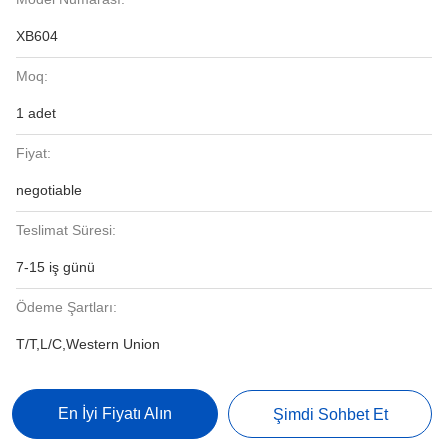
XB604
Moq:
1 adet
Fiyat:
negotiable
Teslimat Süresi:
7-15 iş günü
Ödeme Şartları:
T/T,L/C,Western Union
En İyi Fiyatı Alın
Şimdi Sohbet Et