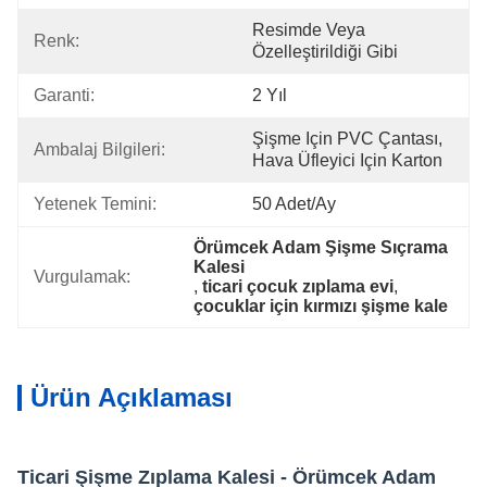
Resimde Veya 
Renk:
Özelleştirildiği Gibi
Garanti:
2 Yıl
Şişme Için PVC Çantası, 
Ambalaj Bilgileri:
Hava Üfleyici Için Karton
Yetenek Temini:
50 Adet/ay
Örümcek Adam Şişme Sıçrama 
Kalesi
Vurgulamak:
, 
ticari çocuk zıplama evi
, 
çocuklar için kırmızı şişme kale
Ürün Açıklaması
Ticari Şişme Zıplama Kalesi - Örümcek Adam