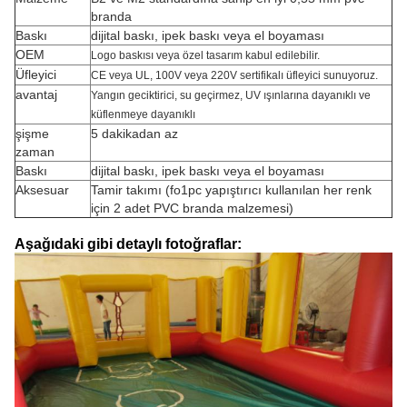
branda
Baskı
dijital baskı, ipek baskı veya el boyaması
OEM
Logo baskısı veya özel tasarım kabul edilebilir.
Üfleyici
CE veya UL, 100V veya 220V sertifikalı üfleyici sunuyoruz.
avantaj
Yangın geciktirici, su geçirmez, UV ışınlarına dayanıklı ve
küflenmeye dayanıklı
şişme
5 dakikadan az
zaman
Baskı
dijital baskı, ipek baskı veya el boyaması
Aksesuar
Tamir takımı (fo1pc yapıştırıcı kullanılan her renk
için 2 adet PVC branda malzemesi)
Aşağıdaki gibi detaylı fotoğraflar: