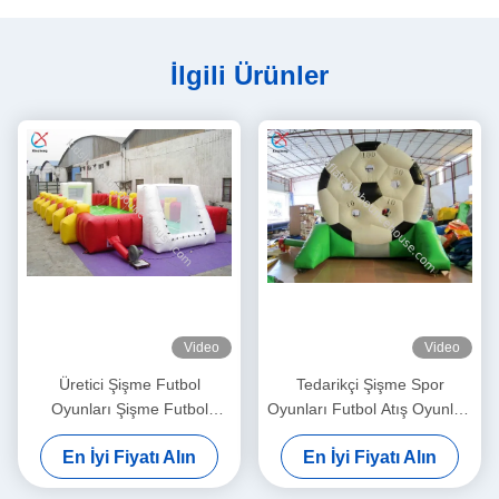
İlgili Ürünler
Video
Video
Üretici Şişme Futbol
Tedarikçi Şişme Spor
Oyunları Şişme Futbol
Oyunları Futbol Atış Oyunları
Sahası Etkileşimli Oyun
Etkileşimli Puan Oyunları
En İyi Fiyatı Alın
En İyi Fiyatı Alın