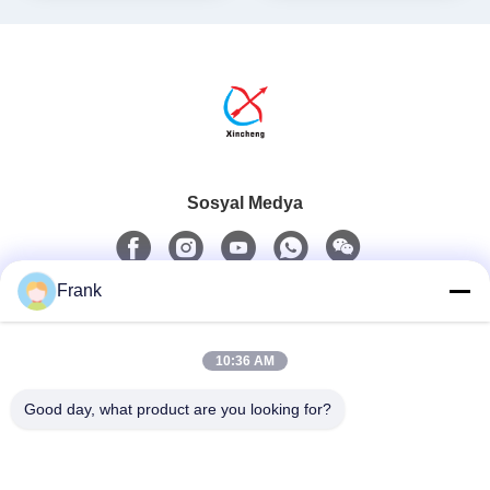
Sosyal Medya
Frank
Hızlı iletişim
10:36 AM
tel
0086-13711630819
Good day, what product are you looking for?
E-Posta