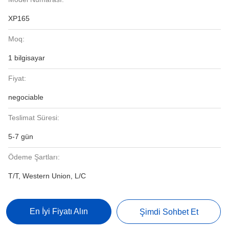
XP165
Moq:
1 bilgisayar
Fiyat:
negociable
Teslimat Süresi:
5-7 gün
Ödeme Şartları:
T/T, Western Union, L/C
En İyi Fiyatı Alın
Şimdi Sohbet Et