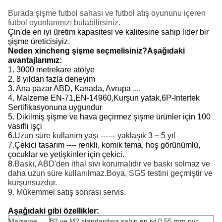
Burada şişme futbol sahası ve futbol atış oyununu içeren
futbol oyunlarımızı bulabilirsiniz.
Çin'de en iyi üretim kapasitesi ve kalitesine sahip lider bir
şişme üreticisiyiz.
Neden xincheng şişme seçmelisiniz?Aşağıdaki
avantajlarımız:
1. 3000 metrekare atölye
2. 8 yıldan fazla deneyim
3. Ana pazar ABD, Kanada, Avrupa ....
4. Malzeme EN-71,EN-14960,Kurşun yatak,6P-Intertek
Sertifikasyonuna uygundur
5. Dikilmiş şişme ve hava geçirmez şişme ürünler için 100
vasıflı işçi
6.
Uzun süre kullanım yaşı ------ yaklaşık 3 ~ 5 yıl
7.
Çekici tasarım ---- renkli, komik tema, hoş görünümlü,
çocuklar ve yetişkinler için çekici.
8.
Baskı, ABD'den ithal sıvı korumalıdır ve baskı solmaz ve
daha uzun süre kullanılmaz.Boya, SGS testini geçmiştir ve
kurşunsuzdur.
9. Mükemmel satış sonrası servis.
Aşağıdaki gibi özellikler:
Malzeme
B2 ve M2 standardına sahip en iyi 0,55 mm pvc