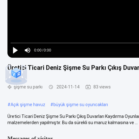
Loaded
:
0%
0:00
/
0:00
Play
Mute
Current
Duration
Üretici Ticari Deniz Şişme Su Parkı Çıkış Duva
Time
şişme su parkı
2024-11-14
83 views
#
Açık şişme havuz
#
büyük şişme su oyuncakları
Üretici Ticari Deniz Şişme Su Parkı Çıkış Duvarları Kaydırma Oyunlar
malzemelerden yapılmıştır. Bu da sürekli su maruz kalmasına ve ...
Messages of visitor