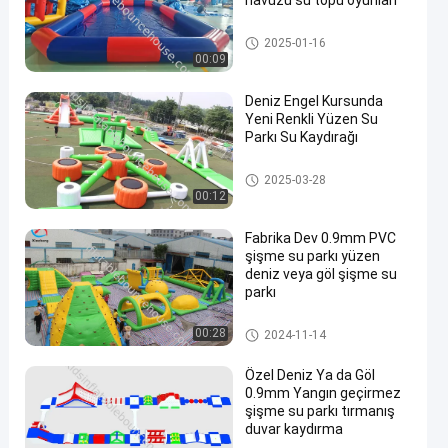
havuzu su topu oyunları
şişme su parkı
2025-01-16
00:09
Deniz Engel Kursunda
Yeni Renkli Yüzen Su
Parkı Su Kaydırağı
en
şişme su parkı
2025-03-28
00:12
Fabrika Dev 0.9mm PVC
şişme su parkı yüzen
deniz veya göl şişme su
parkı
şişme su parkı
00:28
2024-11-14
Özel Deniz Ya da Göl
0.9mm Yangın geçirmez
şişme su parkı tırmanış
duvar kaydırma