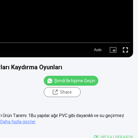
Auto
Picture-
Fullscre
in-
Picture
rları Kaydırma Oyunları
Şimdi İletişime Geçin
Share
ı Ürün Tanımı: 1Bu yapılar ağır PVC gibi dayanıklı ve su geçirmez
Daha fazla göster
MESAJ BIRAKIN