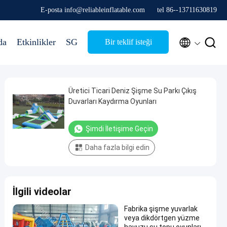
E-posta info@reliableinflatable.com
tel 86--13711630819


da
Etkinlikler
SG
Bir teklif isteği
Üretici Ticari Deniz Şişme Su Parkı Çıkış
Duvarları Kaydırma Oyunları
Şimdi İletişime Geçin
Daha fazla bilgi edin
İlgili videolar
Fabrika şişme yuvarlak
veya dikdörtgen yüzme