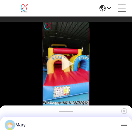
Özel renkli şişme engeller kursu kale şişme
Mary
interaktif oyun