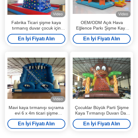
Video
Video
Fabrika Ticari şişme kaya
OEM/ODM Açık Hava
tırmanış duvar çocuk için
Eğlence Parkı Şişme Kaya
yangın geçirmez PVC terpen
tırmanış duvarı 0.55mm Pvc
En İyi Fiyatı Alın
En İyi Fiyatı Alın
Tarpaulin
Video
Mavi kaya tırmanışı sıçrama
Çocuklar Büyük Parti Şişme
evi 6 x 4m ticari şişme
Kaya Tırmanışı Duvarı Dağ
merdiven tırmanışı
Renkli 6 X 6 X 7.5m
En İyi Fiyatı Alın
En İyi Fiyatı Alın