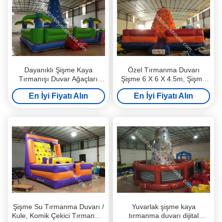
Dayanıklı Şişme Kaya
Özel Tırmanma Duvarı
Tırmanışı Duvar Ağaçları
Şişme 6 X 6 X 4.5m, Şişme
Dijital Baskı 7 X 7m Güvenli
Su Kaydırağı Tırmanma
En İyi Fiyatı Alın
En İyi Fiyatı Alın
Toksik Olmayan
Duvarı
Şişme Su Tırmanma Duvarı /
Yuvarlak şişme kaya
Kule, Komik Çekici Tırmanma
tırmanma duvarı dijital