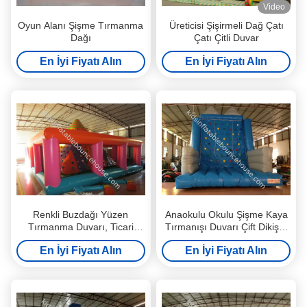
Video
Oyun Alanı Şişme Tırmanma
Üreticisi Şişirmeli Dağ Çatı
Dağı
Çatı Çitli Duvar
En İyi Fiyatı Alın
En İyi Fiyatı Alın
Renkli Buzdağı Yüzen
Anaokulu Okulu Şişme Kaya
Tırmanma Duvarı, Ticari
Tırmanışı Duvarı Çift Dikiş 5
Şişme Kaya Tırmanışı Duvarı
X 5 X 6m
En İyi Fiyatı Alın
En İyi Fiyatı Alın
PVC şişme tırmanma duvarı
oyunları