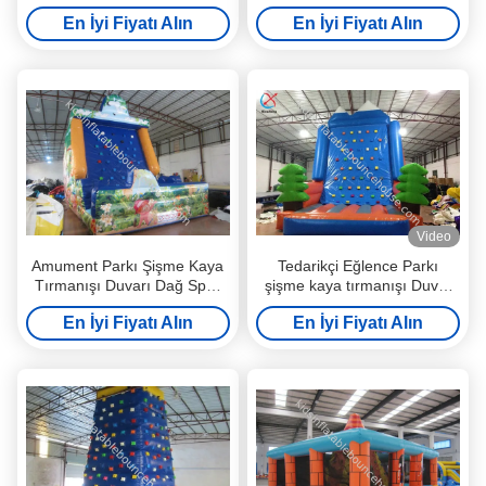
Duvarı
boyama 0.55mm PVC Tente
En İyi Fiyatı Alın
En İyi Fiyatı Alın
ile Şişme Dağ Tırmanışı
Video
Amument Parkı Şişme Kaya
Tedarikçi Eğlence Parkı
Tırmanışı Duvarı Dağ Spor
şişme kaya tırmanışı Duvar
Oyunları 5 X 4 X 6m
Spor Oyunları Çam ağaçları
En İyi Fiyatı Alın
En İyi Fiyatı Alın
ile